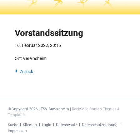
Vorstandssitzung
16. Februar 2022, 20:15
Ort: Vereinsheim
Zurück
© Copyright 2026 | TSV Gadernheim |
RockSolid Contao Themes &
Templates
Navigation
Suche
Sitemap
Login
Datenschutz
Datenschutzordnung
überspringen
Impressum