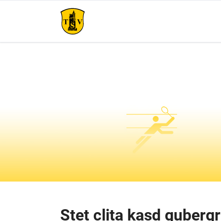
HEN
Badminton
Fußba
Übersicht
Übersi
Stet clita kasd guberg