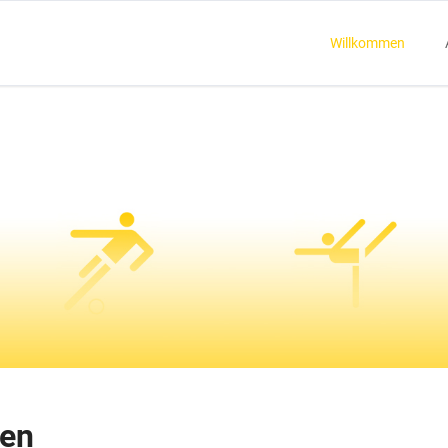
Willkommen
ll
Gymnastik
Neuigkeiten
Termine
cht
Übersicht
ren