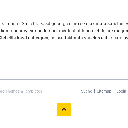
t ea rebum. Stet clita kasd gubergren, no sea takimata sanctus 
sed diam nonumy eirmod tempor invidunt ut labore et dolore magna
Stet clita kasd gubergren, no sea takimata sanctus est Lorem ip
Navigation
tao Themes & Templates
Suche
Sitemap
Login
überspringen