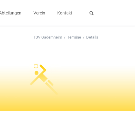
Navigation
überspringen
Abteilungen
Verein
Kontakt
Handball
Mitglied werden
TSV Gadernheim
Termine
Details
Kerb
Kerbhemme
Teamshops
Übersicht